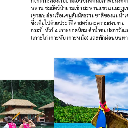
กิจกรรม: ล่องเรือยามเย็นชมทัศนียภาพอันงดงา
หลาน ชมสัตว์ป่ายามเช้า สะพานแขวน และภูเข
เขาสก: ล่องเรือแคนูสัมผัสธรรมชาติของแม่น้ำ
ซึ่งเต็มไปด้วยประวัติศาสตร์และความสงบงาม
กระบี่: ทัวร์ 4 เกาะยอดนิยม ดำน้ำชมปะการั
(เกาะไก่ เกาะทับ เกาะหม้อ) และพักผ่อนบนหาดไ