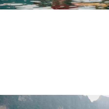
ก
พลิดเพลินกับกิจกรรมสุด
การพายคายัคชมธรรมชาติ เดินป่าชมพรรณไม
ทะเลสาบเชี่ยวหลานอันงดงาม
ทุกช่วงเวลาที่
ความสงบ
และ