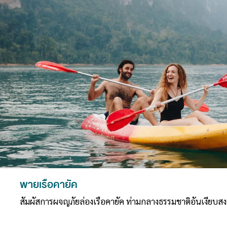
พายเรือคายัค
สัมผัสการผจญภัยล่องเรือคายัค ท่ามกลางธรรมชาติอันเงียบ